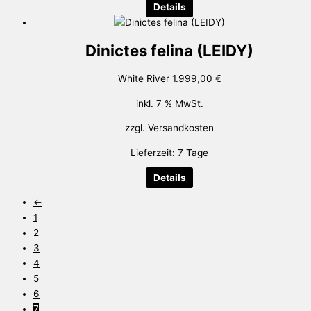
Details
Dinictes felina (LEIDY)
White River
1.999,00
€
inkl. 7 % MwSt.
zzgl.
Versandkosten
Lieferzeit:
7 Tage
Details
←
1
2
3
4
5
6
7