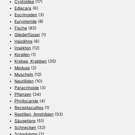
Cystoidea
(17)
Ediacara
(6)
Eocrinoiden
(3)
Eurypteride
(8)
Fische
(83)
Gliederfüsser
(1)
Haizähne
(6)
Insekten
(12)
Korallen
(1)
Krebse, Krabben
(35)
Meduse
(2)
Muscheln
(12)
Nautiliden
(10)
Paracrinoide
(3)
Pflanzen
(34)
Phyllocaride
(4)
Receptaculites
(1)
Reptilien, Amphibien
(53)
Säugetiere
(51)
Schnecken
(32)
Schwämme
(2)