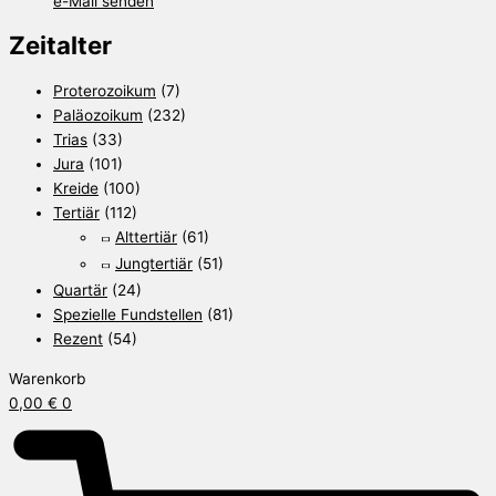
e-Mail senden
Zeitalter
Proterozoikum
(7)
Paläozoikum
(232)
Trias
(33)
Jura
(101)
Kreide
(100)
Tertiär
(112)
Alttertiär
(61)
Jungtertiär
(51)
Quartär
(24)
Spezielle Fundstellen
(81)
Rezent
(54)
Warenkorb
0,00
€
0