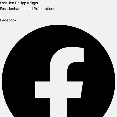
Zum
Hemiaster
Fossilien Philipp Krüger
Inhalt
(Bolbaster)
Fossilienhandel und Präparationen
springen
prunella
(LAMARCK)
Facebook
Menge