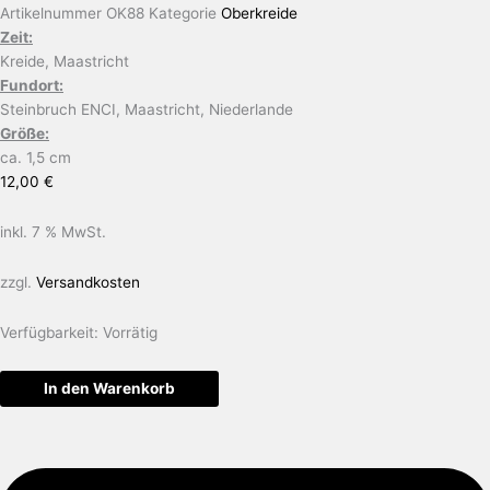
Artikelnummer
OK88
Kategorie
Oberkreide
Zeit:
Kreide, Maastricht
Fundort:
Steinbruch ENCI, Maastricht, Niederlande
Größe:
ca. 1,5 cm
12,00
€
inkl. 7 % MwSt.
zzgl.
Versandkosten
Verfügbarkeit:
Vorrätig
In den Warenkorb